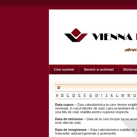
Cine suntem
Servicii si activitati
Dictiona
D
A
B
C
D
E
F
G
H
I
J
K
L
M
N
O
Data cupon
–
Ziua calendaristica la care devine exigibi
nominala, in cazul titlurilor de stat) catre proprietarii de
unui titlu de stat) stabilita pentru cuponul respectiv.
Data de emisiune
–
Data de la care incepe sa se acumu
emis titlul de stat).
Data de inregistrare
–
Data calendaristica stabilita de 
hotararilor adunarii generale a actionarilor.