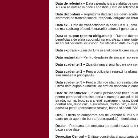
Data de referinta
– Data calendaristica stabilita de consi
AGA si sa voteze in cadrul acesteia. Data de referinta tr
Data decontarii
–
Reprezinta data la care devin scadente 
sistemele de tranzactionare, respectiv obligatia de livrar
Data ex
–
Data de tranzactionare in cadrul B.V.B., data 
se mai rasfrang efectele hotararilor adunarii generale a a
Data ex-cupon (pentru obligatiuni)
–
Data de decontar
beneficiaza de plata cuponului curent si/sau a unei cote
inceputul perioadei ex-cupon. Se stabilesc date ex-cupo
Data expirarii
–
Ziua din luna si anul pana la care sau l
Data maturitatii
- Pentru drepturile de alocare reprezinta
Data scadentei 1
–
Ziua din luna si anul la care s-a co
Data scadentei 2 –
Pentru obligatiuni reprezinta ultima 
sau ramasa a principalului.
Data scadentei 3
–
Pentru titluri de stat reprezinta data
ultima data cupon a unui titlu de stat cu dobanda la care 
Date
de identificare
–
In cazul persoanelor fizice: num
pentru persoanele straine, seria si numarul actului de ide
strada, numar, bloc, scara, etaj, apartament, oras, judet
central sau, dupa caz, a sucursalei, telefon, fax, e-mail
acestuia pentru persoanele straine, banca si codul IBA
Deal
–
Oferta de cumparare sau de vanzare a unui numar 
catre un alt agent de bursa (contrapartida). Identitatea c
Dealer –
Persoana sau entitatea care actioneaza ca o co
baza sa de date.
Depozitar Central
– Entitate constituita si autorizata 