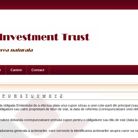
r
Cariere
Contact
P
Q
R
S
T
U
V
W
X
Y
Z
la obligatia Emitentului de a efectua plata unui cupon si/sau a unei cote-parti din principal (sa
 obligatiuni sau catre proprietarii de titluri de stat, la data de referinta (corespunzatoare unei obl
leze dobanda corespunzatoare primului cupon pentru o obligatiune sau titlu de stat (data la 
adunarea generala a actionarilor, care serveste la identificarea actionarilor asupra caror sa r