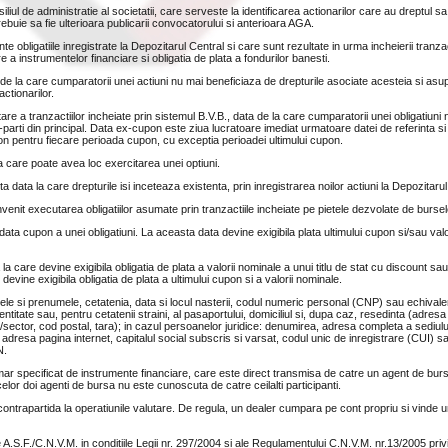
liul de administratie al societatii, care serveste la identificarea actionarilor care au dreptul sa
ebuie sa fie ulterioara publicarii convocatorului si anterioara AGA.
obligatiile inregistrate la Depozitarul Central si care sunt rezultate in urma incheierii tranzact
e a instrumentelor financiare si obligatia de plata a fondurilor banesti.
de la care cumparatorii unei actiuni nu mai beneficiaza de drepturile asociate acesteia si asu
ctionarilor.
e a tranzactiilor incheiate prin sistemul B.V.B., data de la care cumparatorii unei obligatiuni 
-parti din principal. Data ex-cupon este ziua lucratoare imediat urmatoare datei de referinta 
n pentru fiecare perioada cupon, cu exceptia perioadei ultimului cupon.
a care poate avea loc exercitarea unei optiuni.
 data la care drepturile isi inceteaza existenta, prin inregistrarea noilor actiuni la Depozitarul
nvenit executarea obligatiilor asumate prin tranzactiile incheiate pe pietele dezvolate de bursel
data cupon a unei obligatiuni. La aceasta data devine exigibila plata ultimului cupon si/sau val
 la care devine exigibila obligatia de plata a valorii nominale a unui titlu de stat cu discount sa
devine exigibila obligatia de plata a ultimului cupon si a valorii nominale.
ele si prenumele, cetatenia, data si locul nasterii, codul numeric personal (CNP) sau echivale
ntitate sau, pentru cetatenii straini, al pasaportului, domiciliul si, dupa caz, resedinta (adres
/sector, cod postal, tara); in cazul persoanelor juridice: denumirea, adresa completa a sediului
, adresa pagina internet, capitalul social subscris si varsat, codul unic de inregistrare (CUI) s
N.
specificat de instrumente financiare, care este direct transmisa de catre un agent de bursa 
elor doi agenti de bursa nu este cunoscuta de catre ceilalti participanti.
ntrapartida la operatiunile valutare. De regula, un dealer cumpara pe cont propriu si vinde un
de A.S.F./C.N.V.M. in conditiile Legii nr. 297/2004 si ale Regulamentului C.N.V.M. nr.13/2005 pri