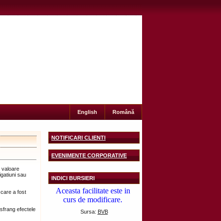
English
Română
NOTIFICARI CLIENTI
EVENIMENTE CORPORATIVE
u valoare
igatiuni sau
INDICI BURSIERI
care a fost
asfrang efectele
Sursa:
BVB