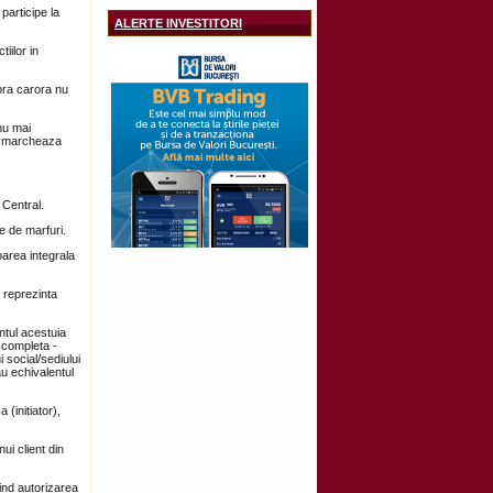
 participe la
ALERTE INVESTITORI
iilor in
pra carora nu
nu mai
si marcheaza
 Central.
e de marfuri.
oarea integrala
u reprezinta
ntul acestuia
a completa -
 social/sediului
au echivalentul
(initiator),
ui client din
vind autorizarea