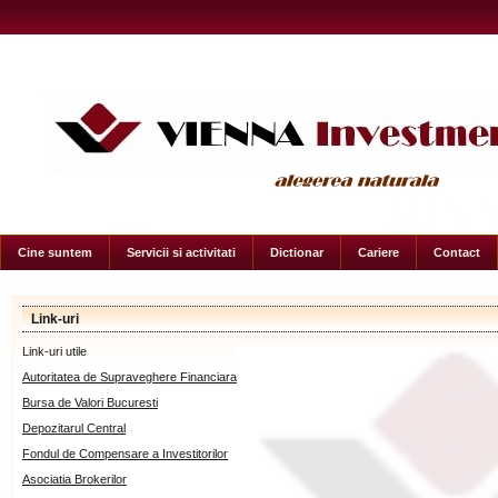
Cine suntem
Servicii si activitati
Dictionar
Cariere
Contact
Link-uri
Link-uri utile
Autoritatea de Supraveghere Financiara
Bursa de Valori Bucuresti
Depozitarul Central
Fondul de Compensare a Investitorilor
Asociatia Brokerilor