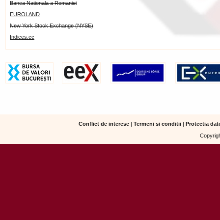
Banca Nationala a Romaniei
EUROLAND
New York Stock Exchange (NYSE)
Indices.cc
Conflict de interese
|
Termeni si conditii
|
Protectia dat
Copyrigh