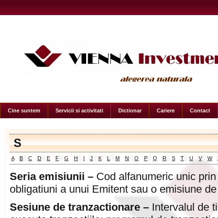
Cine suntem
Servicii si activitati
Dictionar
Cariere
Contact
S
A
B
C
D
E
F
G
H
I
J
K
L
M
N
O
P
Q
R
S
T
U
V
W
Seria emisiunii
–
Cod alfanumeric unic prin 
obligatiuni a unui Emitent sau o emisiune de ti
Sesiune de tranzactionare –
Intervalul de t