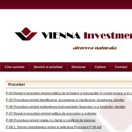
Cine suntem
Servicii si activitati
Dictionar
Cariere
Contact
Proceduri
P-04 Reguli si proceduri privind politica de incheiere a tranzactiilor in contul propriu si in
P-05 Procedura privind identificarea, acceptarea si clasificarea, incadrarea clientilor
P-06 Procedura privind evidentierea instrumentelor financiare si a fondurilor clientilor
P-07 Reguli si proceduri privind politica de executare a ordinelor
P-08 Procedura privind relatia cu clientii si conflictul de interese
P-08.1. Norme metodologice emise in aplicarea Procedurii P-08.pdf