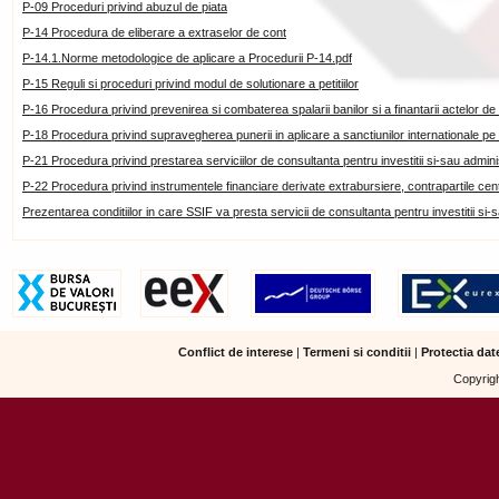
P-09 Proceduri privind abuzul de piata
P-14 Procedura de eliberare a extraselor de cont
P-14.1.Norme metodologice de aplicare a Procedurii P-14.pdf
P-15 Reguli si proceduri privind modul de solutionare a petitiilor
P-16 Procedura privind prevenirea si combaterea spalarii banilor si a finantarii actelor de t
P-18 Procedura privind supravegherea punerii in aplicare a sanctiunilor internationale pe 
P-21 Procedura privind prestarea serviciilor de consultanta pentru investitii si-sau adminis
P-22 Procedura privind instrumentele financiare derivate extrabursiere, contrapartile centr
Prezentarea conditiilor in care SSIF va presta servicii de consultanta pentru investitii si-s
Conflict de interese
|
Termeni si conditii
|
Protectia dat
Copyrigh